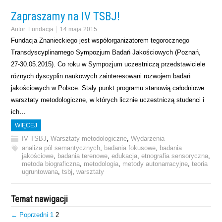
Zapraszamy na IV TSBJ!
Autor:
Fundacja
14 maja 2015
Fundacja Znanieckiego jest współorganizatorem tegorocznego
Transdyscyplinarnego Sympozjum Badań Jakościowych (Poznań,
27-30.05.2015). Co roku w Sympozjum uczestniczą przedstawiciele
różnych dyscyplin naukowych zainteresowani rozwojem badań
jakościowych w Polsce. Stały punkt programu stanowią całodniowe
warsztaty metodologiczne, w których licznie uczestniczą studenci i
ich…
WIĘCEJ
IV TSBJ
,
Warsztaty metodologiczne
,
Wydarzenia
analiza pól semantycznych
,
badania fokusowe
,
badania
jakościowe
,
badania terenowe
,
edukacja
,
etnografia sensoryczna
,
metoda biograficzna
,
metodologia
,
metody autonarracyjne
,
teoria
ugruntowana
,
tsbj
,
warsztaty
Temat nawigacji
← Poprzedni
1
2